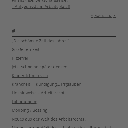
Finanzkrise, Wirtschaftskrise…
– Aufgepasst am Arbeitsplatz!!
NACH OBEN
#
„Die schönste Zeit des Jahres“
Großelternzeit
Hitzefrei
Jetzt schon an später denken…!
Kinder lohnen sich
Krankheit … Kündigung… Irrglauben
Linkhinweise – Arbeitsrecht
Lohndumping
Mobbing / Bossing
Neues aus der Welt des Arbeitsrechts…
Neues aus der Welt des Urlaubsrechts… Europa hat