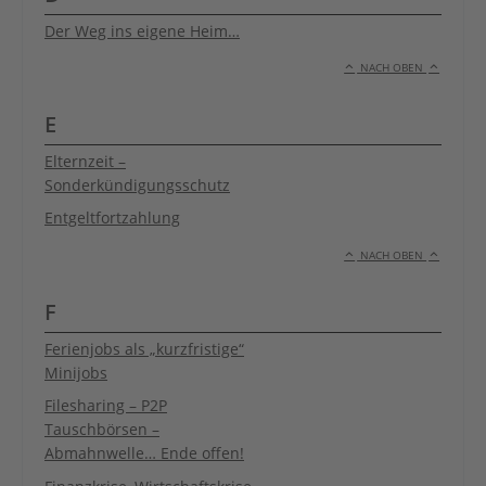
Der Weg ins eigene Heim…
NACH OBEN
E
Elternzeit –
Sonderkündigungsschutz
Entgeltfortzahlung
NACH OBEN
F
Ferienjobs als „kurzfristige“
Minijobs
Filesharing – P2P
Tauschbörsen –
Abmahnwelle… Ende offen!