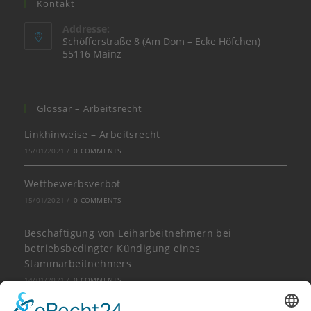
Kontakt
Addresse:
Schöfferstraße 8 (Am Dom – Ecke Höfchen)
55116 Mainz
Glossar – Arbeitsrecht
Linkhinweise – Arbeitsrecht
15/01/2021
/
0 COMMENTS
Wettbewerbsverbot
15/01/2021
/
0 COMMENTS
Beschäftigung von Leiharbeitnehmern bei
betriebsbedingter Kündigung eines
Stammarbeitnehmers
14/01/2021
/
0 COMMENTS