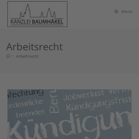
Zum
Inhalt
Menü
springen
Arbeitsrecht
>
Arbeitsrecht