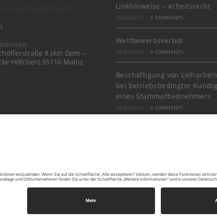
Linkhinweise – Arbeitsrecht
15/01/2021
/
0 COMMENTS
t
Wettbewerbsverbot
ddresse:
chöfferstraße 8 (Am Dom –
15/01/2021
/
0 COMMENTS
cke Höfchen) 55116 Mainz
Beschäftigung von Leiharbe
bei betriebsbedingter Kündi
eines Stammarbeitnehmers
14/01/2021
/
0 COMMENTS
Ferienjobs als „kurzfristige“ 
28/06/2017
/
0 COMMENTS
Zielvereinbarung & variable
Vergütung
19/01/2017
/
0 COMMENTS