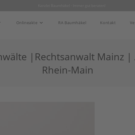
|
Kanzlei Baumhäkel - Immer gut beraten!
Onlineakte
RA Baumhäkel
Kontakt
Ve
nwälte |Rechtsanwalt Mainz |
Rhein-Main