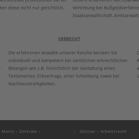
en diese nicht nur gerichtlich,
Vertretung bei Bußgeldverfahre
Staatsanwaltschaft, Amtsanwalts
ERBRECHT
Die erfahrenen Anwälte unserer Kanzlei beraten Sie
D
individuell und kompetent bei sämtlichen erbrechtlichen
R
s
Belangen wie z.B. hinsichtlich der Gestaltung eines
Testamentes, Erbvertrags, einer Schenkung sowie bei
Nachlassstreitigkeiten.
i Mainz – Zentrale –
Glossar – Arbeitsrecht