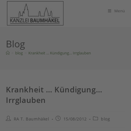
Zum
Inhalt
Menü
springen
Blog
>
blog
>
Krankheit … Kündigung… Irrglauben
Krankheit … Kündigung…
Irrglauben
Beitrags-
Beitrag
Beitrags-
RA T. Baumhäkel
15/08/2012
blog
Autor:
veröffentlicht:
Kategorie: