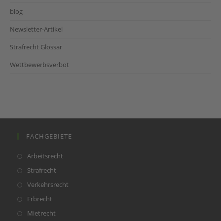
blog
Newsletter-Artikel
Strafrecht Glossar
Wettbewerbsverbot
FACHGEBIETE
Opens
Arbeitsrecht
in
Opens
Strafrecht
a
in
Opens
Verkehrsrecht
new
a
in
Opens
Erbrecht
tab
new
a
in
Opens
Mietrecht
tab
new