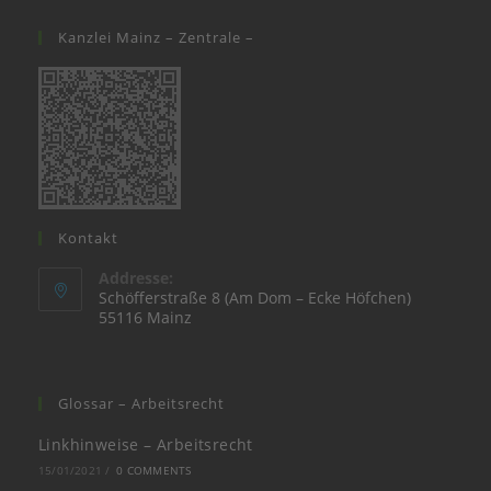
a
in
tab
new
a
Kanzlei Mainz – Zentrale –
tab
new
tab
Kontakt
Addresse:
Schöfferstraße 8 (Am Dom – Ecke Höfchen)
55116 Mainz
Glossar – Arbeitsrecht
Linkhinweise – Arbeitsrecht
15/01/2021
/
0 COMMENTS