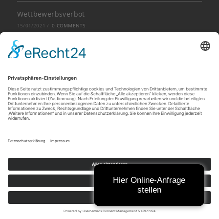
Wettbewerbsverbot
15/01/2021
/
0 COMMENTS
Beschäftigung von Leiharbeitnehmern bei
betriebsbedingter Kündigung eines
Stammarbeitnehmers
14/01/2021
/
0 COMMENTS
Ferienjobs als „kurzfristige“ Minijobs
28/06/2017
/
0 COMMENTS
Zielvereinbarung & variable Vergütung
19/01/2017
/
0 COMMENTS
Hier Online-Anfrage
stellen
Arbeitsrecht
Copyright 2026 - Kanzlei Baumhäkel