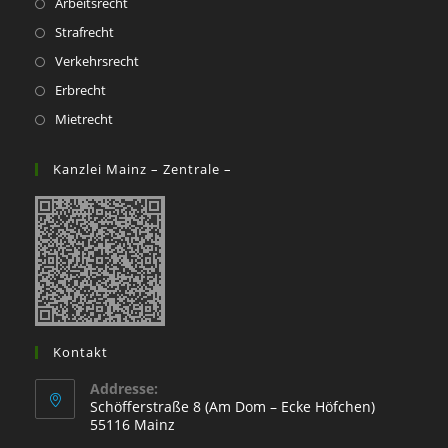
Opens
Arbeitsrecht
in
Opens
Strafrecht
a
in
Opens
Verkehrsrecht
new
a
in
Opens
Erbrecht
tab
new
a
in
Opens
Mietrecht
tab
new
a
in
tab
new
a
Kanzlei Mainz – Zentrale –
tab
new
tab
Kontakt
Addresse:
Schöfferstraße 8 (Am Dom – Ecke Höfchen)
55116 Mainz