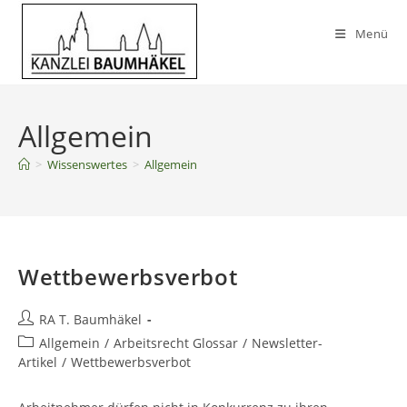
Zum
Inhalt
Menü
springen
Allgemein
>
Wissenswertes
>
Allgemein
Wettbewerbsverbot
Beitrags-
RA T. Baumhäkel
Autor:
Beitrags-
Allgemein
/
Arbeitsrecht Glossar
/
Newsletter-
Kategorie:
Artikel
/
Wettbewerbsverbot