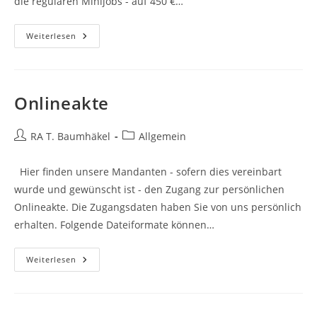
die regulären Minijobs - auf 450 €…
Ferienjobs
Weiterlesen
Als
„kurzfristige“
Minijobs
Onlineakte
Beitrags-
Beitrags-
RA T. Baumhäkel
Allgemein
Autor:
Kategorie:
Hier finden unsere Mandanten - sofern dies vereinbart
wurde und gewünscht ist - den Zugang zur persönlichen
Onlineakte. Die Zugangsdaten haben Sie von uns persönlich
erhalten. Folgende Dateiformate können…
Onlineakte
Weiterlesen