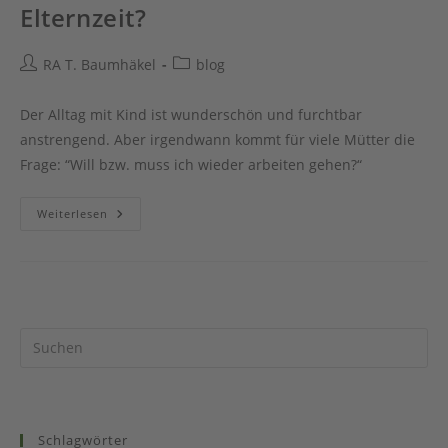
Elternzeit?
Beitrags-
Beitrags-
RA T. Baumhäkel
blog
Autor:
Kategorie:
Der Alltag mit Kind ist wunderschön und furchtbar
anstrengend. Aber irgendwann kommt für viele Mütter die
Frage: “Will bzw. muss ich wieder arbeiten gehen?“
…
Weiterlesen
Und
Was
Kommt
Nach
Der
Elternzeit?
Schlagwörter