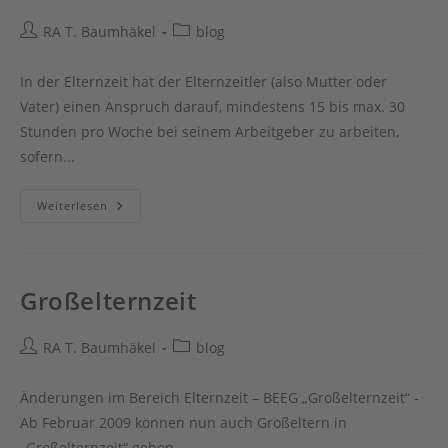
Beitrags-
Beitrags-
RA T. Baumhäkel
blog
Autor:
Kategorie:
In der Elternzeit hat der Elternzeitler (also Mutter oder
Vater) einen Anspruch darauf, mindestens 15 bis max. 30
Stunden pro Woche bei seinem Arbeitgeber zu arbeiten,
sofern...
Teilzeitarbeit
Weiterlesen
In
Elternzeit
Mitunter
Schwierig
Großelternzeit
Beitrags-
Beitrags-
RA T. Baumhäkel
blog
Autor:
Kategorie:
Änderungen im Bereich Elternzeit – BEEG „Großelternzeit“ -
Ab Februar 2009 können nun auch Großeltern in
„Großelternzeit“ gehen