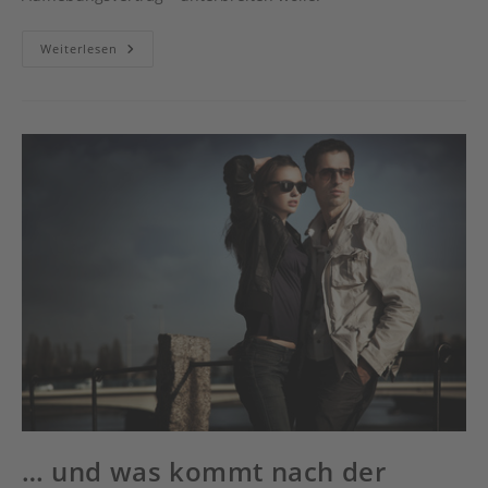
„Unschlagbare
Weiterlesen
Angebote“
–
…
Oder
Elternzeit
Mal
Ganz
Anders…
… und was kommt nach der