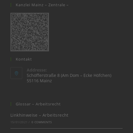
tab
new
a
Kanzlei Mainz – Zentrale –
tab
new
tab
Kontakt
Addresse:
Schöfferstraße 8 (Am Dom – Ecke Höfchen)
55116 Mainz
Glossar – Arbeitsrecht
Linkhinweise – Arbeitsrecht
15/01/2021
/
0 COMMENTS