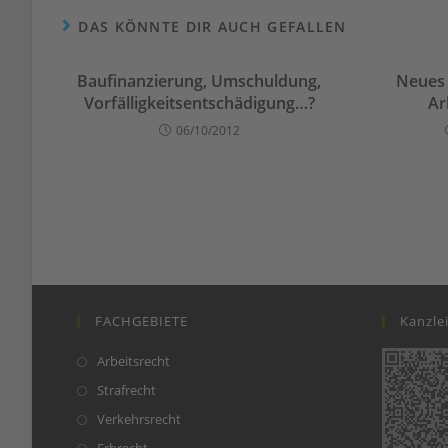
DAS KÖNNTE DIR AUCH GEFALLEN
Baufinanzierung, Umschuldung,
Neues 
Vorfälligkeitsentschädigung…?
Ar
06/10/2012
FACHGEBIETE
Kanzle
Opens
Arbeitsrecht
in
Opens
Strafrecht
a
in
Opens
Verkehrsrecht
new
a
in
Opens