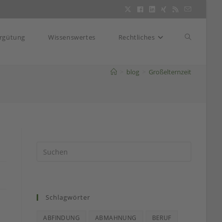
Website-
rgütung
Wissenswertes
Rechtliches
>
blog
>
Großelternzeit
Suche
umschalte
Schlagwörter
ABFINDUNG
ABMAHNUNG
BERUF