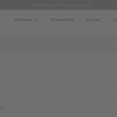
|
Kanzlei Baumhäkel - Immer gut beraten!
Onlineakte
RA Baumhäkel
Kontakt
Ve
it“