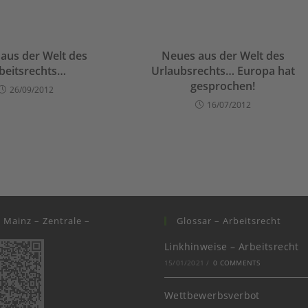
aus der Welt des
Neues aus der Welt des
beitsrechts…
Urlaubsrechts… Europa hat
gesprochen!
26/09/2012
16/07/2012
i Mainz – Zentrale –
Glossar – Arbeitsrecht
Linkhinweise – Arbeitsrecht
15/01/2021
/
0 COMMENTS
Wettbewerbsverbot