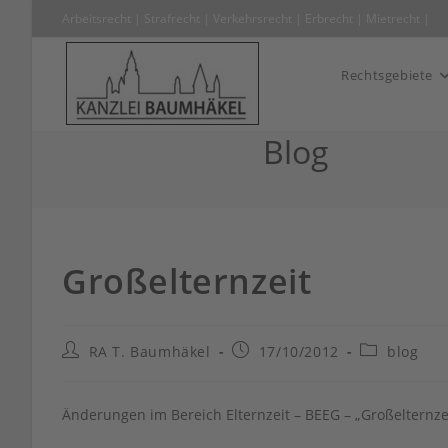
Zum
Arbeitsrecht
|
Strafrecht
|
Verkehrsrecht
|
Erbrecht
|
Mietrecht
Inhalt
springen
Rechtsgebiete
Blog
Großelternzeit
Beitrags-
Beitrag
Beitrags-
RA T. Baumhäkel
17/10/2012
blog
Autor:
veröffentlicht:
Kategorie:
Änderungen im Bereich Elternzeit – BEEG – „Großelternze