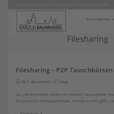
Zum
Arbeitsrecht
|
Strafrecht
|
Verkehrsrecht
|
Erbrecht
|
Mietrecht
Inhalt
springen
Rechtsgebiete
Filesharing
Filesharing – P2P Tauschbörse
Beitrags-
Beitrags-
RA T. Baumhäkel
blog
Autor:
Kategorie:
Sie und Ihre Kinder surfen im Internet? Sie (und/oder Ih
Sie (zunächst überhaupt wissen, um was es hier geht…) 
Filesharing
Weiterlesen