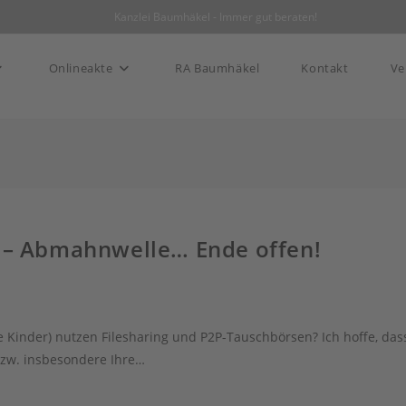
|
Kanzlei Baumhäkel - Immer gut beraten!
Onlineakte
RA Baumhäkel
Kontakt
Ve
n – Abmahnwelle… Ende offen!
re Kinder) nutzen Filesharing und P2P-Tauschbörsen? Ich hoffe, das
bzw. insbesondere Ihre…