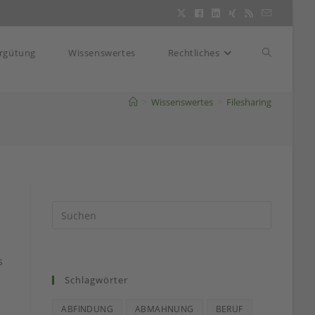
Website-
rgütung
Wissenswertes
Rechtliches
>
Wissenswertes
>
Filesharing
Suche
umschalte
s
Schlagwörter
ABFINDUNG
ABMAHNUNG
BERUF