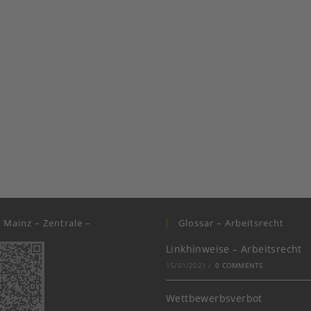
i Mainz – Zentrale –
Glossar – Arbeitsrecht
Linkhinweise – Arbeitsrecht
15/01/2021
/
0 COMMENTS
Wettbewerbsverbot