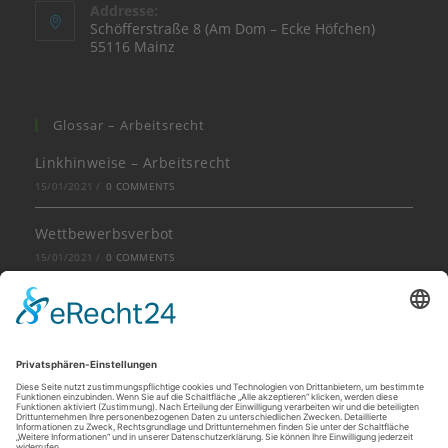
Addresse:
Schöfferstraße 8 (Am Dom – Ecke Höfchen)
55116 Mainz
Glossar – Arbeitsrecht
Linkhinweise – Arbeitsrecht
15/01/2021
/
0 COMMENTS
Wettbewerbsverbot
15/01/2021
/
0 COMMENTS
Beschäftigung von Leiharbeitnehmern bei
betriebsbedingter Kündigung eines
Stammarbeitnehmers
14/01/2021
/
0 COMMENTS
Ferienjobs als „kurzfristige“ Minijobs
28/06/2017
/
0 COMMENTS