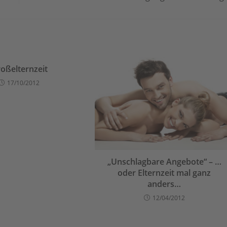
oßelternzeit
17/10/2012
„Unschlagbare Angebote“ – …
oder Elternzeit mal ganz
anders…
12/04/2012