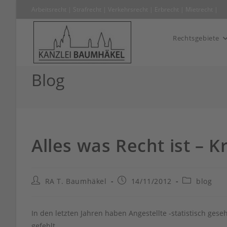
Zum
Arbeitsrecht
|
Strafrecht
|
Verkehrsrecht
|
Erbrecht
|
Mietrecht
Inhalt
springen
Rechtsgebiete
Blog
Alles was Recht ist –
Beitrags-
Beitrag
Beitrags-
RA T. Baumhäkel
14/11/2012
blog
Autor:
veröffentlicht:
Kategorie:
In den letzten Jahren haben Angestellte -statistisch ges
gefehlt.