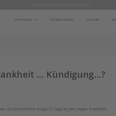
|
Kanzlei Baumhäkel - Immer gut beraten!
Onlineakte
RA Baumhäkel
Kontakt
Ve
 Krankheit … Kündigung…?
ehen- durchschnittlich knapp 12 Tage im Jahr wegen Krankheit