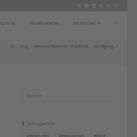
Website-
rgütung
Wissenswertes
Rechtliches
Suche
>
blog
>
Alles was Recht ist – Krankheit … Kündigung…?
umschalte
Schlagwörter
ABFINDUNG
ABMAHNUNG
BERUF