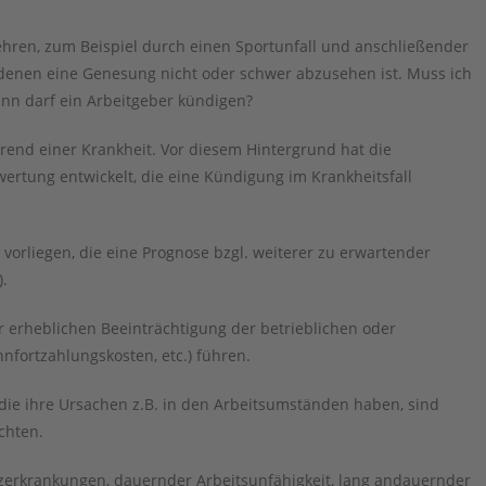
mehren, zum Beispiel durch einen Sportunfall und anschließender
denen eine Genesung nicht oder schwer abzusehen ist. Muss ich
n darf ein Arbeitgeber kündigen?
rend einer Krankheit. Vor diesem Hintergrund hat die
rtung entwickelt, die eine Kündigung im Krankheitsfall
orliegen, die eine Prognose bzgl. weiterer zu erwartender
.
r erheblichen Beeinträchtigung der betrieblichen oder
hnfortzahlungskosten, etc.) führen.
 die ihre Ursachen z.B. in den Arbeitsumständen haben, sind
chten.
zerkrankungen, dauernder Arbeitsunfähigkeit, lang andauernder