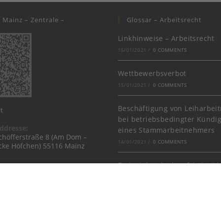
i Mainz – Zentrale –
Glossar – Arbeitsrecht
Linkhinweise – Arbeitsrecht
15/01/2021
/
0 COMMENTS
Wettbewerbsverbot
15/01/2021
/
0 COMMENTS
Beschäftigung von Leiharbe
t
bei betriebsbedingter Kündi
ddresse:
eines Stammarbeitnehmers
chöfferstraße 8 (Am Dom –
14/01/2021
/
0 COMMENTS
cke Höfchen) 55116 Mainz
Ferienjobs als „kurzfristige“ 
28/06/2017
/
0 COMMENTS
Zielvereinbarung & variable
Vergütung