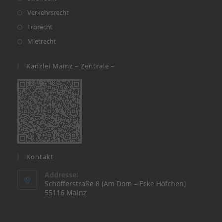
entschieden,
Benachteiligung
Weiterlesen
Bei
Bewerbungen
Alles was Recht ist – Krankheit …
Kündigung…?
Beitrags-
Beitrags-
RA T. Baumhäkel
blog
Autor:
Kategorie:
In den letzten Jahren haben Angestellte -statistisch
gesehen- durchschnittlich knapp 12 Tage im Jahr wegen
Krankheit gefehlt. Natürlich gibt es Zeiten, in denen sich die
Fehltage vermehren, zum Beispiel durch einen Sportunfall
und anschließender Operation oder durch schwerwiegende
Krankheiten, bei denen eine Genesung nicht oder schwer
abzusehen ist. Muss ich dann Angst um meinen Job haben?