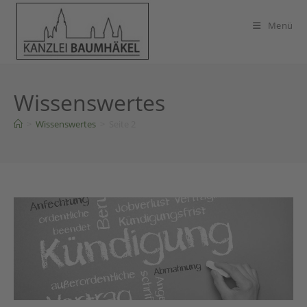
Zum
Inhalt
Menü
springen
Wissenswertes
>
Wissenswertes
>
Seite 2