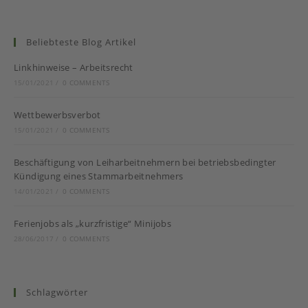
Autor:
Kategorie:
Ein Grund dafür ist mit Sicherheit die Stützung des
Arbeitsmarktes in der Vergangenheit beispielsweise mit der
Hilfe von Kurzarbeitergeld, welches aber, wie auch die
anderen Förderungen, nicht unbegrenzt gewährt wird. Es ist
zu erwarten, dass gerade im kommenden Jahr die „Krise“
nochmals auf die einzelnen Arbeitsverhältnisse
durchschlägt.
Finanzkrise,
Weiterlesen
Wirtschaftskrise…
–
Aufgepasst
Am
Arbeitsplatz!!
Teilzeitarbeit in Elternzeit
mitunter schwierig
Beitrags-
Beitrags-
RA T. Baumhäkel
blog
Autor:
Kategorie: