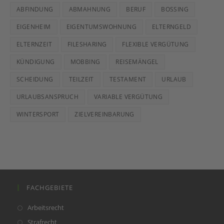
In der Elternzeit hat der Elternzeitler (also Mutter oder
Vater) einen Anspruch darauf, mindestens 15 bis max. 30
Stunden pro Woche bei seinem Arbeitgeber zu arbeiten,
sofern...
Teilzeitarbeit
Weiterlesen
In
Elternzeit
Mitunter
Schwierig
Benachteiligung bei
Bewerbungen
Beitrags-
Beitrags-
RA T. Baumhäkel
blog
Autor:
Kategorie:
Hinsichtlich der häufiger vorkommenden Fragestellungen
bzgl. einer Benachteiligung im Rahmen eines
Bewerbungsverfahrens (vor dem Hintergrund des
allgemeinen Gleichbehandlungsgesetzes) hat das BAG