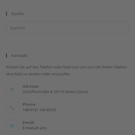
Arbeitgebern
Beitrags-
Beitrags-
RA T. Baumhäkel
blog
Autor:
Kategorie:
Im Bereich des kirchlichen Arbeitsrechts bleibt es bislang
dabei, dass sich eine Tätigkeit im kirchlichen Bereich und
eine Scheidung mit anschließender eheähnlicher
Lebensgemeinschaft und Wiederverheiratung nicht
„vertragen“…
Scheidung
Weiterlesen
Bei
Kirchlichen
Arbeitgebern
Finanzkrise, Wirtschaftskrise… –
Aufgepasst am Arbeitsplatz!!
Beitrags-
Beitrags-
RA T. Baumhäkel
blog